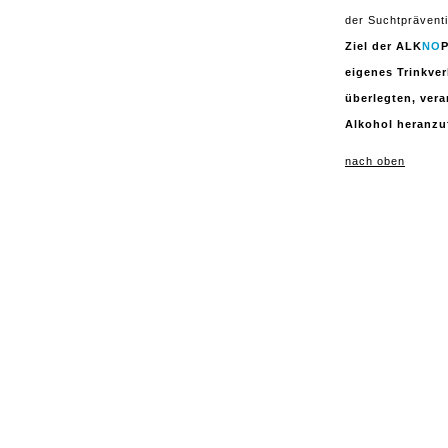
der Suchtprävent
Ziel der ALK
NO
P
eigenes Trinkver
überlegten, ver
Alkohol heranzu
nach oben